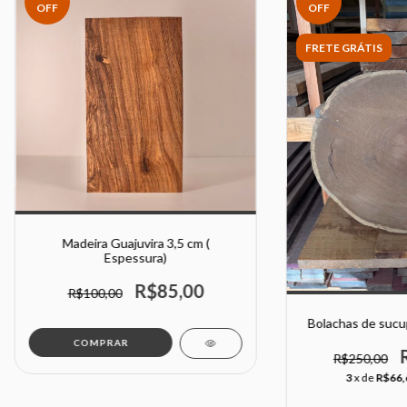
OFF
OFF
FRETE GRÁTIS
Madeira Guajuvira 3,5 cm (
Espessura)
R$85,00
R$100,00
Bolachas de sucup
COMPRAR
R$250,00
3
x de
R$66,