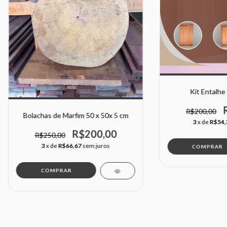
Kit Entalhe
R$200,00
Bolachas de Marfim 50 x 50x 5 cm
3
x de
R$54,
R$200,00
R$250,00
3
x de
R$66,67
sem juros