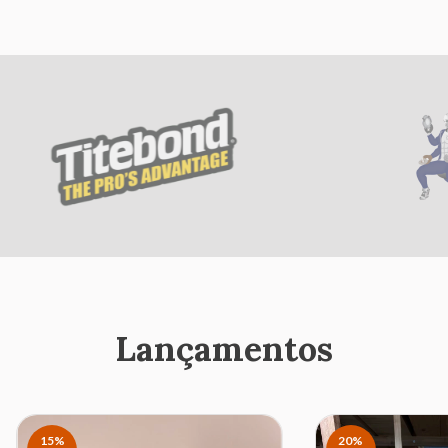
Lançamentos
15
%
20
%