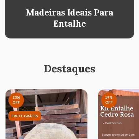
Madeiras Ideais Para
Entalhe
Destaques
20
%
19
%
OFF
OFF
FRETE GRÁTIS