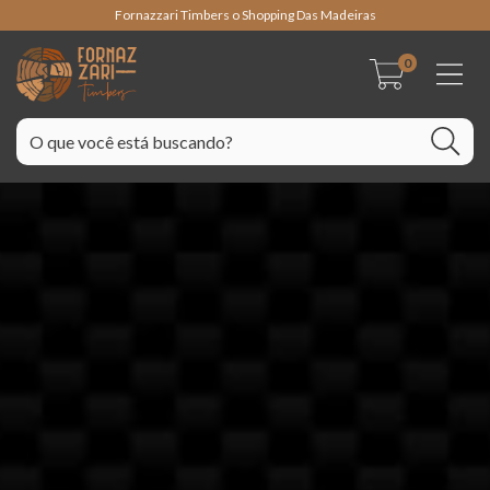
Fornazzari Timbers o Shopping Das Madeiras
0