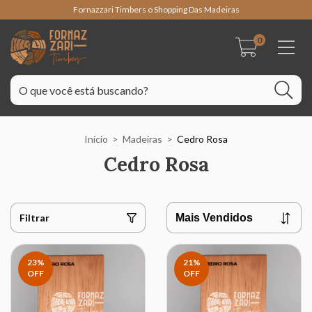
Fornazzari Timbers o Shopping Das Madeiras
0
Início
>
Madeiras
>
Cedro Rosa
Cedro Rosa
Filtrar
23
%
21
%
OFF
OFF