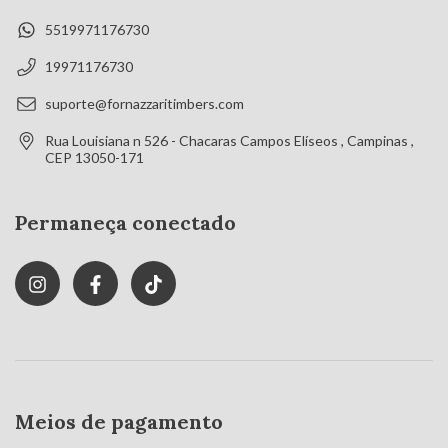
5519971176730
19971176730
suporte@fornazzaritimbers.com
Rua Louisiana n 526 - Chacaras Campos Elíseos , Campinas ,
CEP 13050-171
Permaneça conectado
Meios de pagamento